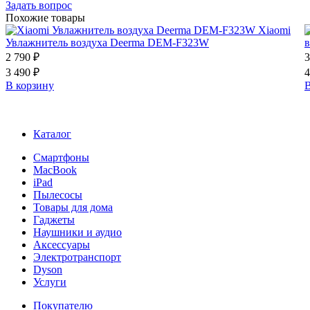
Задать вопрос
Похожие товары
Xiaomi
Увлажнитель воздуха Deerma DEM-F323W
в
2 790 ₽
3
3 490 ₽
4
В корзину
В
Каталог
Смартфоны
MacBook
iPad
Пылесосы
Товары для дома
Гаджеты
Наушники и аудио
Аксессуары
Электротранспорт
Dyson
Услуги
Покупателю